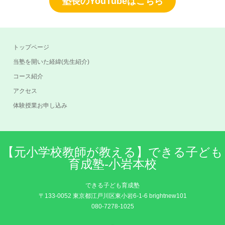
塾長のYouTubeはこちら
トップページ
当塾を開いた経緯(先生紹介)
コース紹介
アクセス
体験授業お申し込み
【元小学校教師が教える】できる子ども
育成塾-小岩本校
できる子ども育成塾
〒133-0052 東京都江戸川区東小岩6-1-6 brightnew101
080-7278-1025