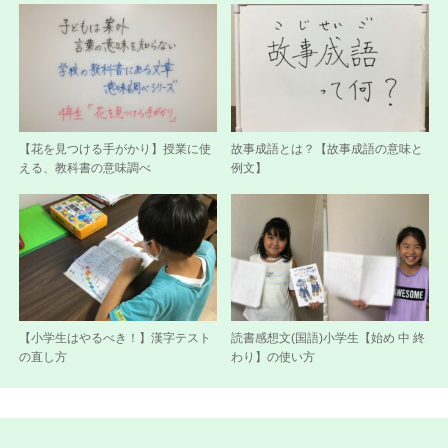
【花を見つける手がかり】授業に使
故事成語とは？【故事成語の意味と
える、教科書の意味調べ
例文】
【小学生はやるべき！】漢字テスト
読書感想文(国語)小学生【始め 中 終
の直し方
わり】の使い方