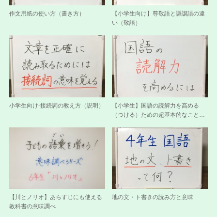
作文用紙の使い方（書き方）
【小学生向け】尊敬語と謙譲語の違
い（敬語）
小学生向け-接続詞の教え方（説明）
【小学生】国語の読解力を高める
（つける）ための超基本的なこと…
【川とノリオ】あらすじにも使える
地の文・ト書きの読み方と意味
教科書の意味調べ