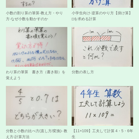
小数の割り算の筆算-教え方・やり
小学生向け-逆算のやり方【掛け算】
方-なぜ小数を動かすのか
□を求める計算
わり算の筆算 書き方（書き順）を
分数の表し方
覚えよう
分数と小数の比べ方(直し方/変換)- 教
【11×109】工夫して計算 4・5・6年
え方-計算方法
生