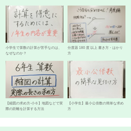
小学生で算数の計算が苦手なのは、
分度器 180 度 以上 書き方・はかり
なぜなのか？
方
【縮図の求め方-小６】地図などで実
【小学生】最小公倍数の簡単な求め
際の距離を計算する方法
方