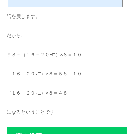
か？について説明していきます。□－２＝５このような問題が出た時は、□＝の
形にしたいですよね。つまり、なくしたい数字を考えます。今回の問題では、□
－２＝５の式の－２をなくしたいと考えます。－２をなくすためには、＋２をす
話を戻します。
る。□－２＋２＝５でも、このままではダメです。イコールの左側と右側で同じ
こと...
だから、
５８－（１６－２０÷□）×８＝１０
（１６－２０÷□）×８＝５８－１０
（１６－２０÷□）×８＝４８
になるということです。