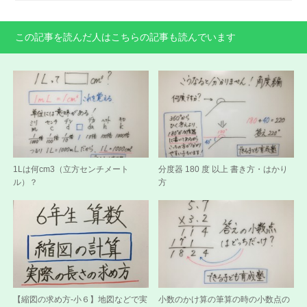
この記事を読んだ人はこちらの記事も読んでいます
1Lは何cm3（立方センチメート
分度器 180 度 以上 書き方・はかり
ル）？
方
【縮図の求め方-小６】地図などで実
小数のかけ算の筆算の時の小数点の