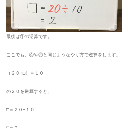
最後は①の逆算です。
ここでも、④や②と同じようなやり方で逆算をします。
（２０÷□）＝１０
の２０を逆算すると、
□＝２０÷１０
□＝２