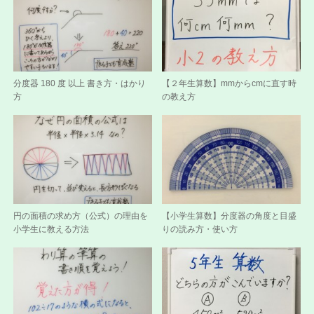
分度器 180 度 以上 書き方・はかり
【２年生算数】mmからcmに直す時
方
の教え方
円の面積の求め方（公式）の理由を
【小学生算数】分度器の角度と目盛
小学生に教える方法
りの読み方・使い方