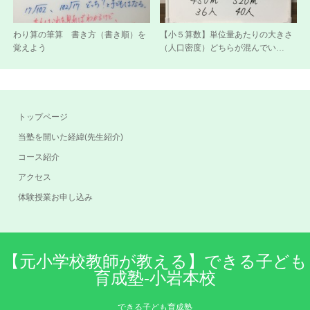
わり算の筆算 書き方（書き順）を
【小５算数】単位量あたりの大きさ
覚えよう
（人口密度）どちらが混んでい…
トップページ
当塾を開いた経緯(先生紹介)
コース紹介
アクセス
体験授業お申し込み
【元小学校教師が教える】できる子ども
育成塾-小岩本校
できる子ども育成塾