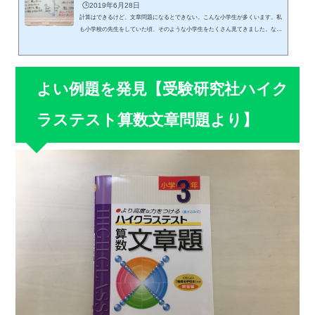
🕒️2019年6月28日
計算はできるけど、文章問題になるとできない。こんな小学生が多くいます。私
も小学校の先生をしていた頃、そのような小学生をたくさん見てきました。な
ぜ、計算ができても文章問題はできないのでしょうか？私が小学校の先生をして
いたころから、ずっとこのことを考えていました。その理由がたくさんの小学生
を教えていくうちに分かるようになりました。ここでは、文章問題が苦手な小学
生のために、文章問題が苦手な理由と文章問題から式を導くまでのわかりやすい
よい例題を発見【受験研究社ハイク
方法をお伝えします。【文章問題が苦手な理由】小学生は勉強している単...
ラステスト算数文章問題より】