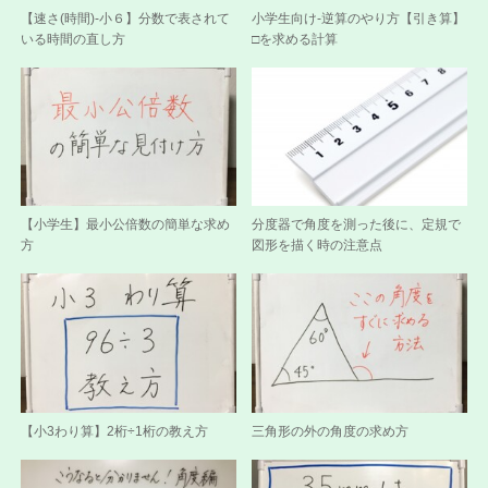
【速さ(時間)-小６】分数で表されて
小学生向け-逆算のやり方【引き算】
いる時間の直し方
□を求める計算
【小学生】最小公倍数の簡単な求め
分度器で角度を測った後に、定規で
方
図形を描く時の注意点
【小3わり算】2桁÷1桁の教え方
三角形の外の角度の求め方