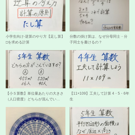
小学生向け-逆算のやり方【足し算】
分数の掛け算は、なぜ分母同士・分
□を求める計算
子同士を書けるの？
【小５算数】単位量あたりの大きさ
【11×109】工夫して計算 4・5・6年
（人口密度）どちらが混んでい…
生