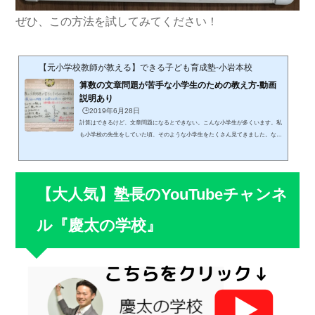
ぜひ、この方法を試してみてください！
【元小学校教師が教える】できる子ども育成塾-小岩本校
算数の文章問題が苦手な小学生のための教え方-動画
説明あり
🕒️2019年6月28日
計算はできるけど、文章問題になるとできない。こんな小学生が多くいます。私
も小学校の先生をしていた頃、そのような小学生をたくさん見てきました。な
ぜ、計算ができても文章問題はできないのでしょうか？私が小学校の先生をして
いたころから、ずっとこのことを考えていました。その理由がたくさんの小学生
を教えていくうちに分かるようになりました。ここでは、文章問題が苦手な小学
生のために、文章問題が苦手な理由と文章問題から式を導くまでのわかりやすい
【大人気】塾長のYouTubeチャンネ
方法をお伝えします。【文章問題が苦手な理由】小学生は勉強している単...
ル『慶太の学校』