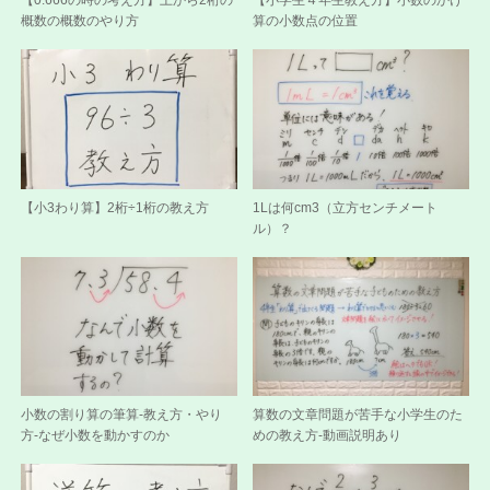
【0.666の時の考え方】上から2桁の
【小学生４年生教え方】小数のかけ
概数の概数のやり方
算の小数点の位置
【小3わり算】2桁÷1桁の教え方
1Lは何cm3（立方センチメート
ル）？
小数の割り算の筆算-教え方・やり
算数の文章問題が苦手な小学生のた
方-なぜ小数を動かすのか
めの教え方-動画説明あり